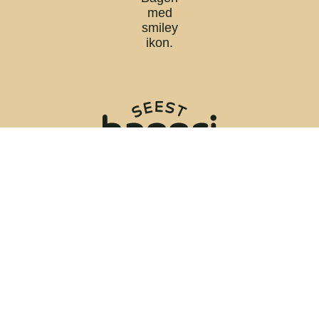
©2017-2021 Seest Bageri – E-mail:
seestbageri@seestbageri.dk
– CVR: 36731680 –
Privatlivspolitik
–
Handelsbetingelser
–
Levering
–