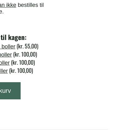
an ikke
bestilles til
e.
 til kagen:
(
kr.
55,00
)
 boller
(
kr.
100,00
)
oller
(
kr.
100,00
)
ller
(
kr.
100,00
)
ller
 kurv