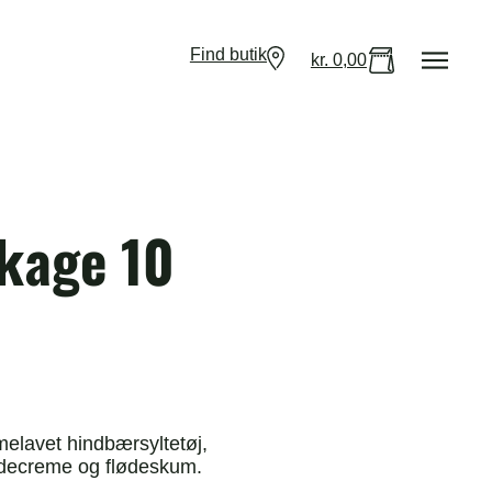
Find butik
kr.
0,00
gkage 10
elavet hindbærsyltetøj,
ødecreme og flødeskum.