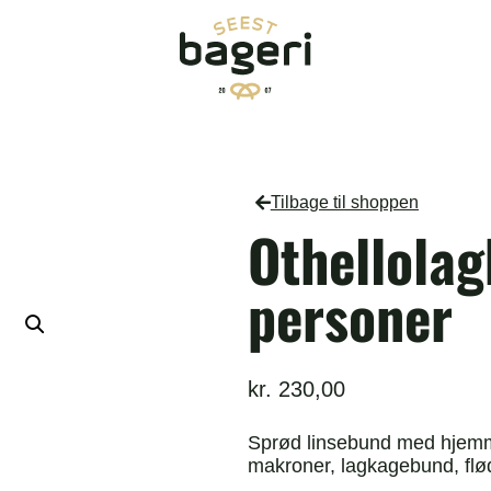
Tilbage til shoppen
Othellola
personer
kr.
230,00
Sprød linsebund med hjemm
makroner, lagkagebund, fl