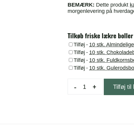
BEMÆRK:
Dette produkt
k
morgenlevering på hverdag
Tilkøb friske lækre boller
-
Tilføj
10 stk. Almindelige
-
Tilføj
10 stk. Chokoladeb
-
Tilføj
10 stk. Fuldkornsbo
-
Tilføj
10 stk. Gulerodsbo
-
+
Tilføj til