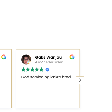
Gaks Wanjau
Feli
4 måneder siden
6 må
God service og lækre brød.
hver gang j
bedsteforæl
rundstykker
marmelade j
kaj kage så
Læs mere
det til mig