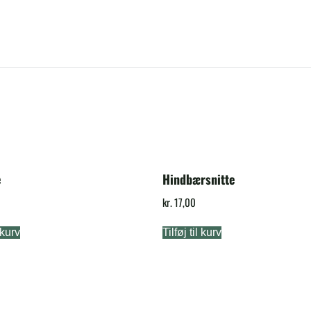
e
Hindbærsnitte
kr.
17,00
l kurv
Tilføj til kurv