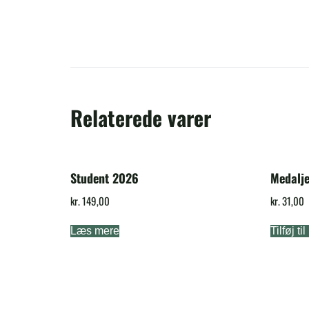
eg kan købe
 MobilePay.
Relaterede varer
Student 2026
Medalj
kr.
149,00
kr.
31,00
Læs mere
Tilføj ti