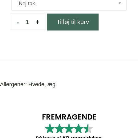
Nej tak
-
+
Tilføj til kurv
Allergener: Hvede, æg.
FREMRAGENDE
På basis af
513 anmeldelser