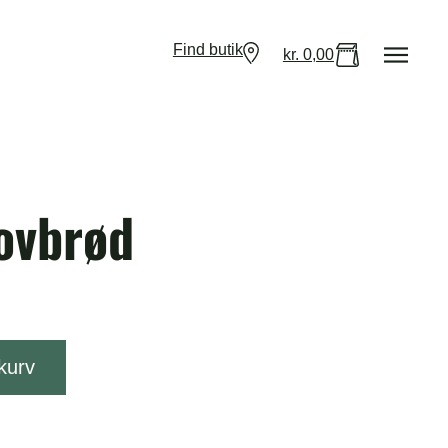
Find butik
kr.
0,00
ovbrød
 kurv