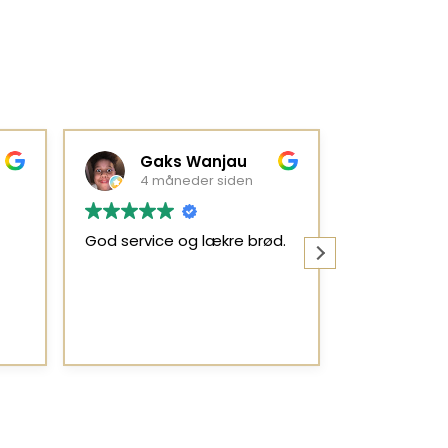
Gaks Wanjau
Feli
4 måneder siden
6 må
God service og lækre brød.
hver gang j
bedsteforæl
rundstykker
marmelade j
kaj kage så
Læs mere
det til mig