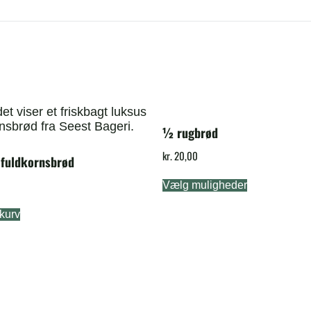
½ rugbrød
kr.
20,00
 fuldkornsbrød
Vælg muligheder
l kurv