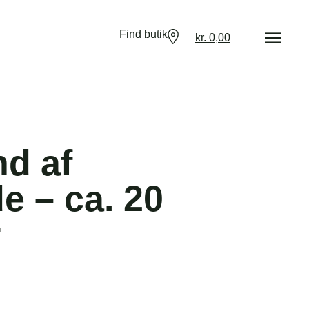
Find butik
kr.
0,00
d af
e – ca. 20
r