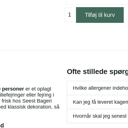
Tilføj til kurv
Ofte stillede sp
Hvilke allergener inde
0 personer
er et oplagt
efejringer eller fejring i
frisk hos Seest Bageri
Kan jeg få leveret kag
d klassisk dekoration, så
Hvornår skal jeg senest
nd