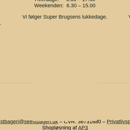
Weekenden: 6.30 – 15.00
Vi følger Super Brugsens lukkedage.
.
stbageri@seestbageri.dk
– CVR: 36731680 –
Privatlivsp
Shopløsning af
AP3