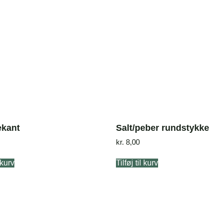
ekant
Salt/peber rundstykke
kr.
8,00
l kurv
Tilføj til kurv