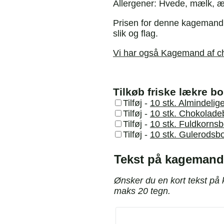
Allergener: Hvede, mælk, æg
Prisen for denne kagemand a
slik og flag.
Vi har også Kagemand af ch
Tilkøb friske lækre bol
Tilføj
-
10 stk. Almindelige
Tilføj
-
10 stk. Chokoladeb
Tilføj
-
10 stk. Fuldkornsb
Tilføj
-
10 stk. Gulerodsbo
Tekst på kagemand
Ønsker du en kort tekst på
maks 20 tegn.