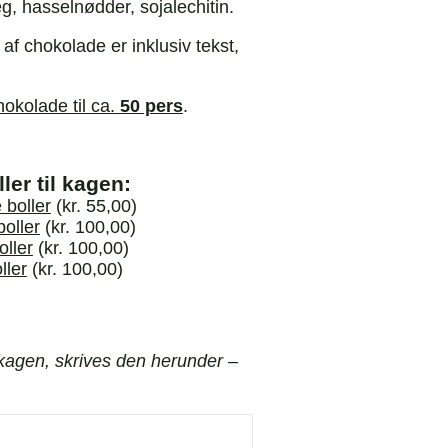
, hasselnødder, sojalechitin.
f chokolade er inklusiv tekst,
okolade til ca.
50 pers
.
ler til kagen:
 boller
(
kr.
55,00
)
oller
(
kr.
100,00
)
oller
(
kr.
100,00
)
ller
(
kr.
100,00
)
 kagen, skrives den herunder –