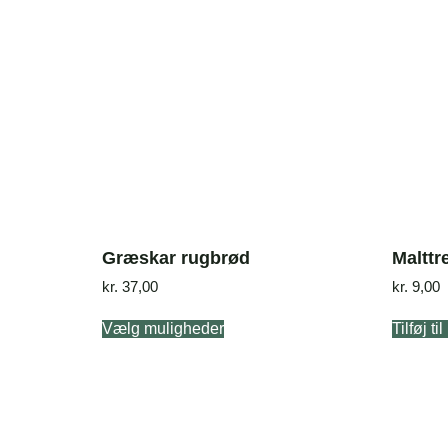
Græskar rugbrød
Malttr
kr.
37,00
kr.
9,00
Vælg muligheder
Tilføj ti