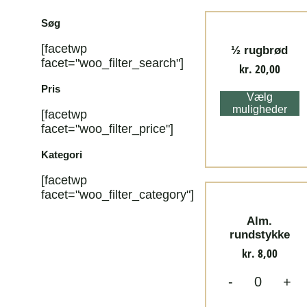
Søg
[facetwp
½ rugbrød
facet="woo_filter_search"]
kr.
20,00
Pris
Vælg
muligheder
[facetwp
facet="woo_filter_price"]
Kategori
[facetwp
facet="woo_filter_category"]
Alm.
rundstykke
kr.
8,00
-
+