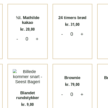
½l. Mathilde
24 timers brød
kakao
kr.
31,00
kr.
20,00
-
+
-
+
Brownie
B
kr.
79,00
Blandet
-
+
rundstykker
kr.
9,00