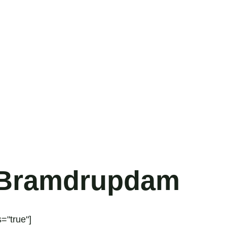
 Bramdrupdam
="true"]