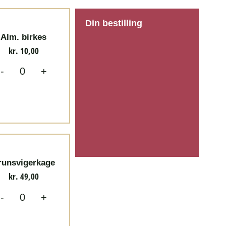
Din bestilling
Alm. birkes
kr.
10,00
-
+
runsvigerkage
kr.
49,00
-
+