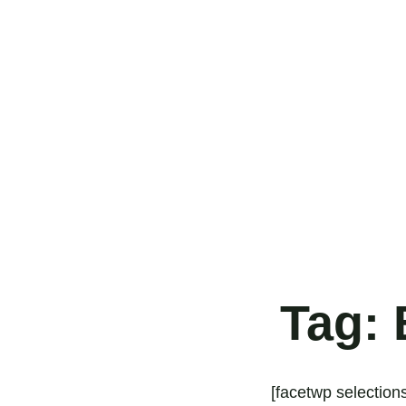
Følg os på Facebook
Tag:
[facetwp selections