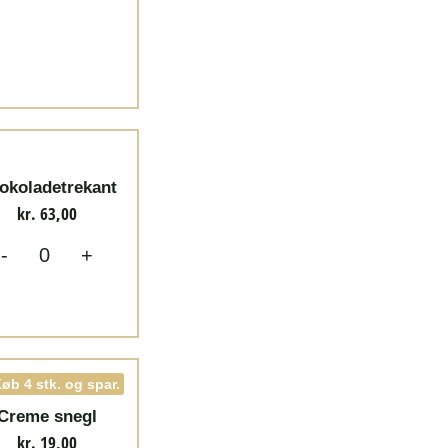
okoladetrekant
kr.
63,00
-
+
øb 4 stk. og spar.
Creme snegl
kr.
19,00